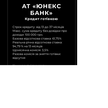
АТ «ЮНЕКС
БАНК»
Кредит готівкою
Строк кредиту: від 13 до 37 місяців
Макс. сума кредиту без довідки про
доходи: 100 000 грн.
Базова відсоткова ставка: 61,75%
Реальна річна відсоткова ставка:
94,79 % на 13 місяців
Щомісячна комісія: 3,5%
Разова комісія за зняття готівки:
відсутня
Конкурентні переваги:
Простий, швидкий та зручний
кредитний продукт, що задовольнить
потреби максимально широкої
аудиторії: гроші на ремонт; додаткові
кошти для придбання автівки.
Оформлення онлайн за одну годину
— на будь-які потреби, у будь-якому
відділенні
Посилання на сайт:
https://unexbank.ua/privatnim-