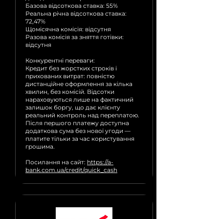
Базова відсоткова ставка: 55%
Реальна річна відсоткова ставка:
72,47%
Щомісячна комісія: відсутня
Разова комісія за зняття готівки:
відсутня
Конкурентні переваги:
Кредит без жорстких строків і
прихованих витрат: повністю
дистанційне оформлення за кілька
хвилин, без комісій. Відсотки
нараховуються лише на фактичний
залишок боргу, що дає клієнту
реальний контроль над переплатою.
Після першого платежу доступна
додаткова сума без нової угоди —
платите тільки за час користування
грошима.
Посилання на сайт:
https://a-
bank.com.ua/credit/quick_cash