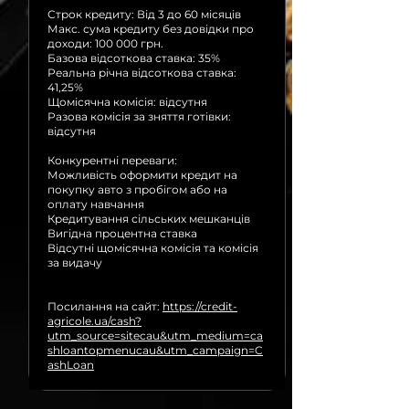
Строк кредиту: Від 3 до 60 місяців
Макс. сума кредиту без довідки про
доходи: 100 000 грн.
Базова відсоткова ставка: 35%
Реальна річна відсоткова ставка:
41,25%
Щомісячна комісія: відсутня
Разова комісія за зняття готівки:
відсутня
Конкурентні переваги:
Можливість оформити кредит на
покупку авто з пробігом або на
оплату навчання
Кредитування сільських мешканців
Вигідна процентна ставка
Відсутні щомісячна комісія та комісія
за видачу
Посилання на сайт:
https://credit-
agricole.ua/cash?
utm_source=sitecau&utm_medium=ca
shloantopmenucau&utm_campaign=C
ashLoan