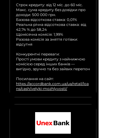
Строк кредиту: від 12 міс. до 60 міс.
Макс. сума кредиту без довідки про
доходи: 500 000 грн.
Базова відсоткова ставка: 0,01%
Реальна річна відсоткова ставка: від
42,74 % до 58,24
Щомісячна комісія: 1,99%
Разова комісія за зняття готівки:
відсутня
Конкурентні переваги:
Прості умови кредиту з найнижчою
комісією серед інших банків —
вигідно, зручно та без зайвих перепон
Посилання на сайт:
https://accordbank.com.ua/ua/retail/loa
ns/cash/velyki-mozhlyvosti/