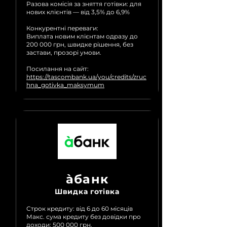
Разова комісія за зняття готівки: для
нових клієнтів — від 3,5% до 6,9%
Конкурентні переваги:
Виплата новим клієнтам одразу до
200 000 грн, швидке рішення, без
застави, прозорі умови.
Посилання на сайт:
https://tascombank.ua/you/credits/zruc
hna_gotivka_maksymum
àбанк
Швидка готівка
Строк кредиту: від 6 до 60 місяців
Макс. сума кредиту без довідки про
доходи: 500 000 грн.