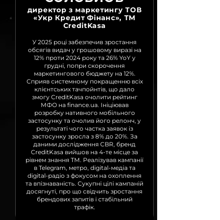
директор з маркетингу ТОВ
«Укр Кредит Фінанс», ТМ
CreditKasa
У 2025 році забезпечив зростання
обсягів видач у грошовому виразі на
12% проти 2024 року та 26% YoY у
грудні, попри скорочення
маркетингового бюджету на 12%.
Сприяв системному покращенню всіх
клієнтських тачпойнтів, що дало
змогу CreditKasa очолити рейтинг
МФО на finance.ua. Ініціював
розробку нативного мобільного
застосунку та очолив його релонч, у
результаті чого частка заявок із
застосунку зросла з 8% до 20%. За
даними дослідження CBR, бренд
CreditKasa вийшов на 4-те місце за
рівнем знання ТМ. Реалізував кампанії
в Telegram, метро, digital-медіа та
digital-радіо з фокусом на охоплення
та впізнаваність. Сукупні цілі кампаній
досягнуті, про що свідчить зростання
брендових запитів і стабільний
трафік.