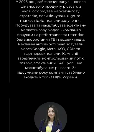
У 2025 році забезпечив запуск нового
фінансового продукту pluscard з
нуля: сформував маркетингову
стратегію, позиціонування, go-to-
market підхід і канали залучення.
Побудував та масштабував ефективну
маркетингову модель компанії з
фокусом на performance та retention
без використання ТБ і масових медіа.
Рекламні активності реалізовували
через Google, Meta, ASO, CRM та
партнерські канали. Кампанії
забезпечили контрольований потік
заявок, ефективний CAC і успішне
масштабування pluscard. За
підсумками року компанія стабільно
входить у топ-3 НФК України.