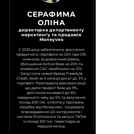
СЕРАФИМА
ОЛІНА
директорка департаменту
маркетингу та продажів
Moneyveo
У 2025 році забезпечила зростання
кредитного портфеля на 25% при DR,
нижчому за довоєнний рівень,
збільшення Active Base на 20% та
зниження CAC приблизно на 12%.
Запустила новий бренд Freestyle
Credit, який за 5 місяців досяг до 3% у
портфелі. Реалізувала рекламні акції,
що дали приріст бази до 9%,
зростання конверсії до 6%,
середнього чеку до 5% та залучення
понад 200 тис. клієнтів у програму
«Кешбек від Moneyveo». Ініціювала
впровадження ШІ-інструментів і
системи Promoscore та запуск TikTok
із понад 100 тис. переглядів за
перший місяць.